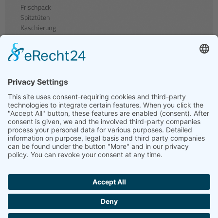
Frischpack
Spitztüten
Kaschierung
Unternehmen
Firmenportrait
Zertifikate
Kontakt
Jobs
© 2026 Heinrich Ludwig Verpackungsmittel GmbH